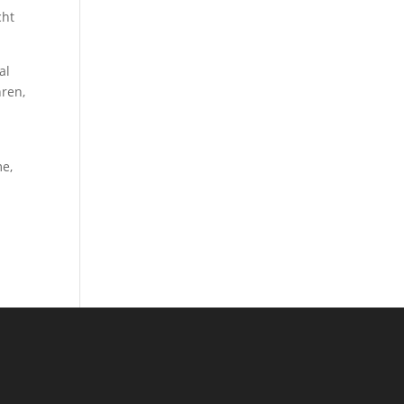
cht
al
ren,
me,