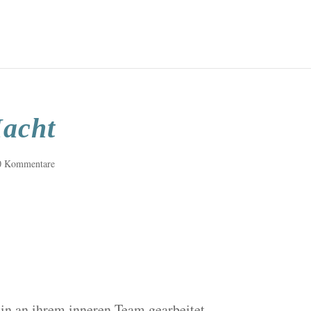
Macht
0 Kommentare
in an ihrem inneren Team gearbeitet.