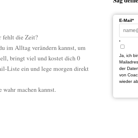
tvertrauens-
Sag deine
E-Mail*
 fehlt die Zeit?
*
 du im Alltag verändern kannst, um
Ja, ich b
ll, bringt viel und kostet dich 0
Mailadres
il-Liste ein und lege morgen direkt
der Daten
von Coach
wieder a
e wahr machen kannst.