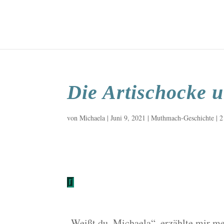
Die Artischocke 
von
Michaela
|
Juni 9, 2021
|
Muthmach-Geschichte
|
2
„Weißt du, Michaela“, erzählte mir me