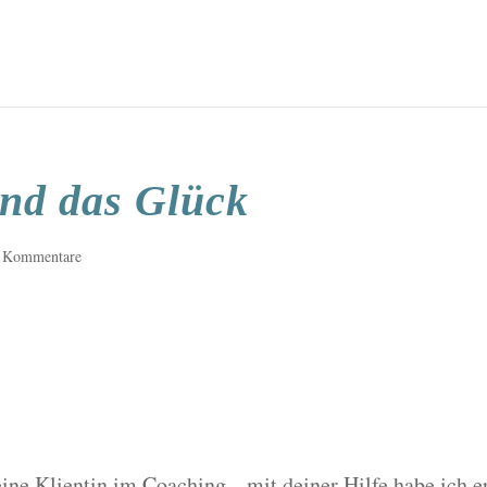
und das Glück
 Kommentare
ine Klientin im Coaching, „mit deiner Hilfe habe ich e