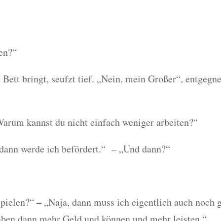
en?“
Bett bringt, seufzt tief. „Nein, mein Großer“, entgegne
 Warum kannst du nicht einfach weniger arbeiten?“
, dann werde ich befördert.“ – „Und dann?“
ielen?“ – „Naja, dann muss ich eigentlich auch noch ga
aben dann mehr Geld und können und mehr leisten.“